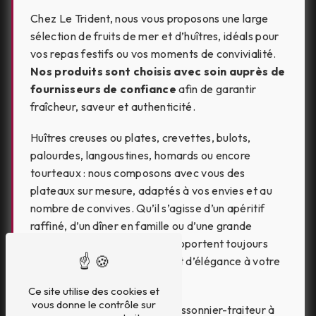
Chez Le Trident, nous vous proposons une large
sélection de fruits de mer et d’huîtres, idéals pour
vos repas festifs ou vos moments de convivialité.
Nos produits sont choisis avec soin auprès de
fournisseurs de confiance
afin de garantir
fraîcheur, saveur et authenticité.
Huîtres creuses ou plates, crevettes, bulots,
palourdes, langoustines, homards ou encore
tourteaux : nous composons avec vous des
plateaux sur mesure, adaptés à vos envies et au
nombre de convives. Qu’il s’agisse d’un apéritif
raffiné, d’un dîner en famille ou d’une grande
réception, nos fruits de mer apportent toujours
une touche de gourmandise et d’élégance à votre
table.
Ce site utilise des cookies et
vous donne le contrôle sur
Avec notre savoir-faire de poissonnier-traiteur à